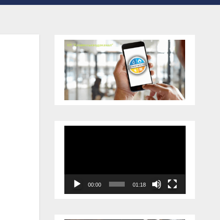
Відеопрогравач
00:00
01:18