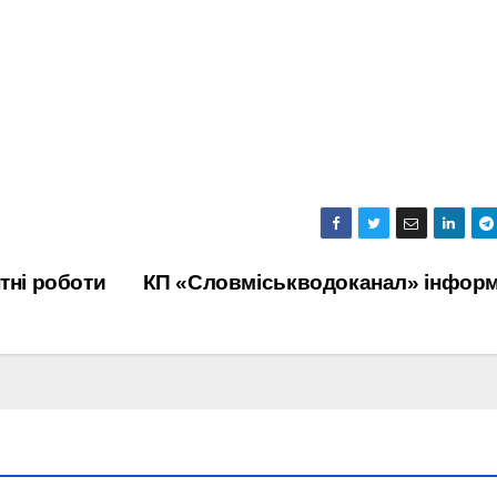
тні роботи
КП «Словміськводоканал» інфор