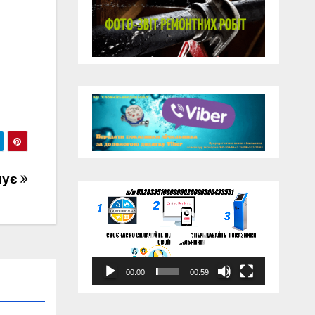
мує
Відеопрогравач
00:00
00:59