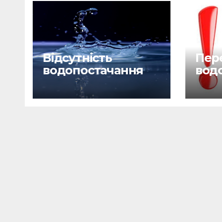
Відсутність
Пере
водопостачання
вод
29.06.26
28.0