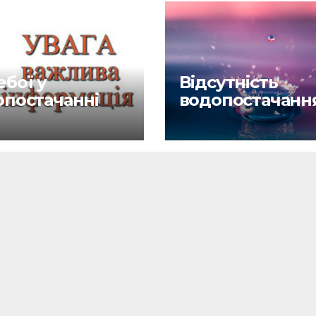
бої у
Відсутність
опостачанні
водопостачанн
6.26
27.04.26