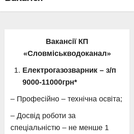
Ваканс
ії КП
«Словміс
ь
кводоканал»
Електрогазозварник
– з/п
9000-11000грн
*
– Професійно – технічна освіта;
– Досвід роботи за
спеціальністю – не менше 1