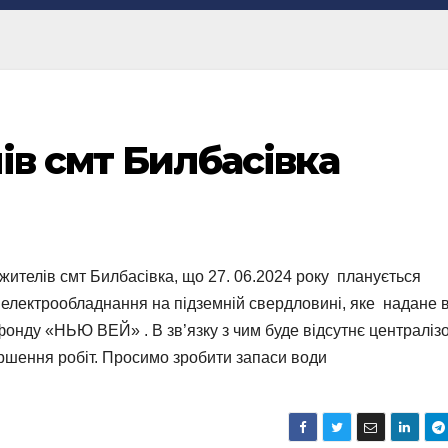
ів смт Билбасівка
ителів смт Билбасівка, що 27. 06.2024 року планується
 електрообладнання на підземній свердловині, яке надане 
 фонду «НЬЮ ВЕЙ» . В зв’язку з чим буде відсутнє централіз
ершення робіт. Просимо зробити запаси води