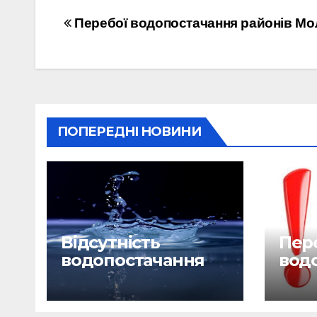
Навігація
Перебої водопостачання районів Мо
записів
ПОПЕРЕДНІ НОВИНИ
Відсутність
Пере
водопостачання
вод
29.06.26
28.0