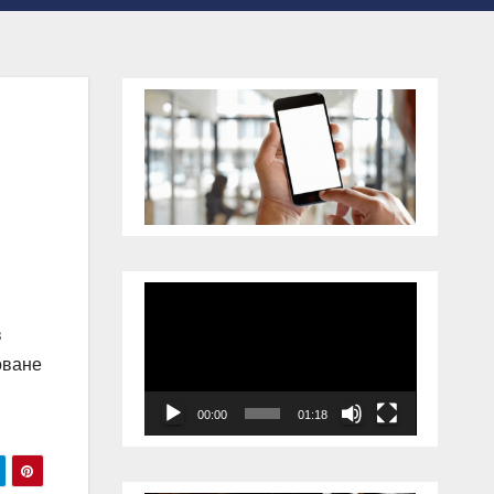
Відеопрогравач
в
оване
00:00
01:18