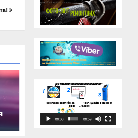
та!
Відеопрогравач
я
00:00
00:59