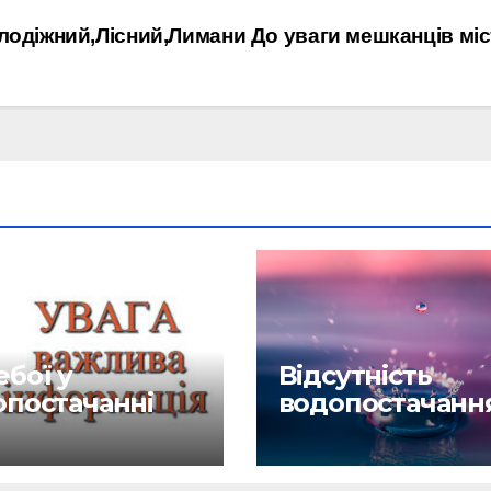
лодіжний,Лісний,Лимани
До уваги мешканців міс
бої у
Відсутність
опостачанні
водопостачанн
6.26
27.04.26