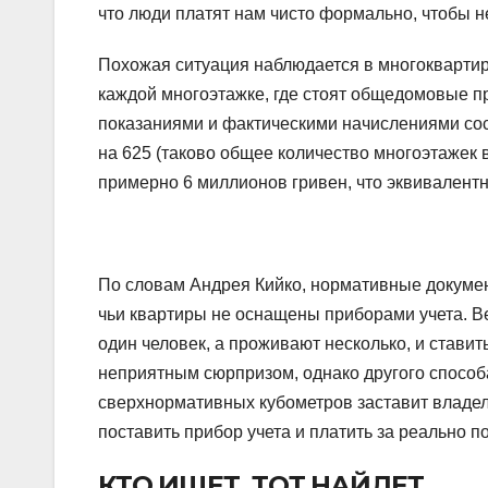
что люди платят нам чисто формально, чтобы не
Похожая ситуация наблюдается в многоквартирн
каждой многоэтажке, где стоят общедомовые пр
показаниями и фактическими начислениями сос
на 625 (таково общее количество многоэтажек в
примерно 6 миллионов гривен, что эквивалентн
По словам Андрея Кийко, нормативные докуме
чьи квартиры не оснащены приборами учета. Ве
один человек, а проживают несколько, и ставит
неприятным сюрпризом, однако другого способа
сверхнормативных кубометров заставит владель
поставить прибор учета и платить за реально 
КТО ИЩЕТ, ТОТ НАЙДЕТ