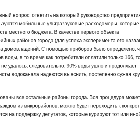
авный вопрос, ответить на который руководство предприяти
льзуются мобильные ультразвуковые расходомеры, которые
ств местного бюджета. В качестве первого объекта
ийных районов города (для успеха эксперимента его назва
ста домовладений. С помощью приборов было определено, ч
в воды, в то время как потребители оплатили только 166, то
 не удалось, следовательно, 90% воды ушло и продолжает
листы водоканала надеются выяснить, постепенно сужая кру
ованы все остальные районы города. Вся процедура может
 каждом из микрорайонов, можно будет переходить к конкре
тся на поддержку депутатов, которые курируют тот или ино