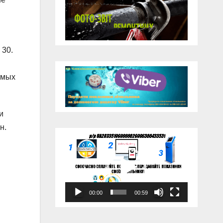
 30.
имых
и
н.
Відеопрогравач
00:00
00:59