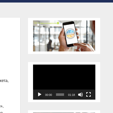
Відеопрогравач
жета,
00:00
01:18
»,
ше