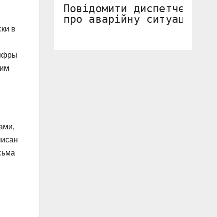
Повідомити диспетчеру 

про аварійну ситуацію.
ки в
цифры
чим
ами,
писан
сьма