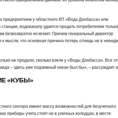
мых предприятием у областного КП «Вода Донбасса» или
станции, водоканалу удается продать потребителям только
ам безвозвратно исчезает. Причем генеральный директор
 к мысли, что основная причина потерь отнюдь не в невид
олько не продали, сколько взяли у «Воды Донбасса». Все эт
равда – здесь уже подземный океан был бы», – рассуждает о
ИЕ «КУБЫ»
астного сектора имеют массу возможностей для безучетного
мах приборы учета стоят не в уличных колодцах, в месте