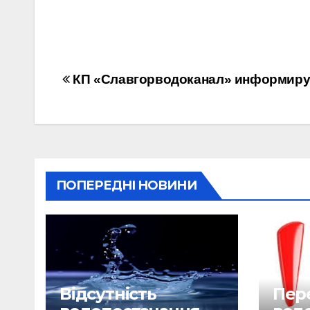
Навігація
КП «Славгорводоканал» информиру
записів
ПОПЕРЕДНІ НОВИНИ
Відсутність
Пере