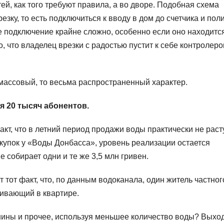
й, как того требуют правила, а во дворе. Подобная схема
зку, то есть подключиться к вводу в дом до счетчика и пол
е подключение крайне сложно, особенно если оно находитс
 что владелец врезки с радостью пустит к себе контролеро
 массовый, то весьма распространенный характер.
я 20 тысяч абонентов.
кт, что в летний период продажи воды практически не расту
купок у «Воды Донбасса», уровень реализации остается
е собирает одни и те же 3,5 млн гривен.
тот факт, что, по данным водоканала, один житель частног
ивающий в квартире.
шины и прочее, используя меньшее количество воды? Выход