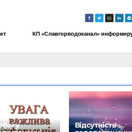
ет
КП «Славгорводоканал» информир
бої у
Відсутність