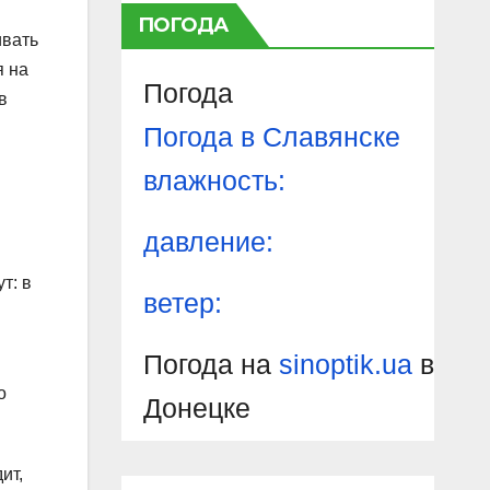
ПОГОДА
ивать
я на
Погода
в
Погода в
Славянске
влажность:
давление:
т: в
ветер:
Погода на
sinoptik.ua
в
о
Донецке
ит,