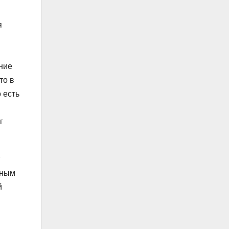
я
ние
то в
 есть
г
тным
й