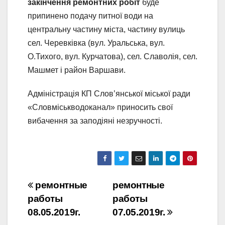
закінчення ремонтних робіт
буде
припинено подачу питної води на
центральну частину міста, частину вулиць
сел. Черевківка (вул. Уральська, вул.
О.Тихого, вул. Курчатова), сел. Славолія, сел.
Машмет і район Варшави.
Адміністрація КП Слов’янської міської ради
«Словміськводоканал» приносить свої
вибачення за заподіяні незручності.
Навігація
ремонтные
ремонтные
работы
работы
записів
08.05.2019г.
07.05.2019г.