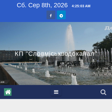
Skip
Сб. Сер 8th, 2026
4:25:04 AM
to
content
КП "Словміськводоканал"