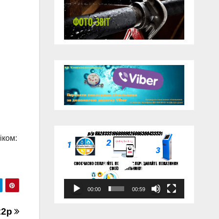
Відеопрогравач
іком:
00:00
00:59
22р