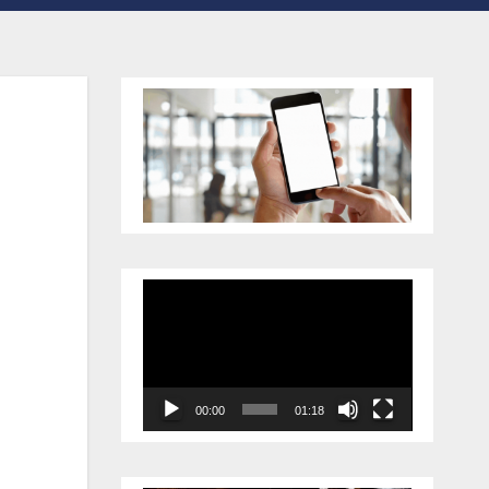
Відеопрогравач
00:00
01:18