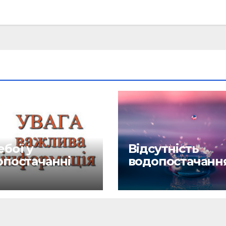
бої у
Відсутність
опостачанні
водопостачанн
6.26
27.04.26