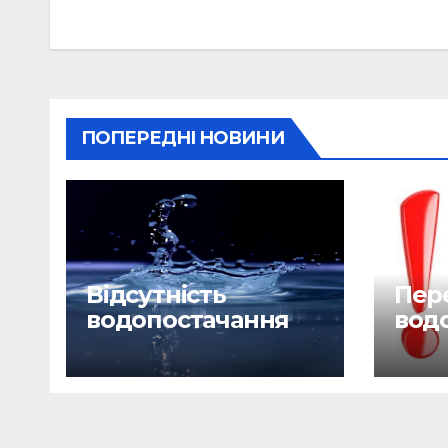
записів
ПОПЕРЕДНІ НОВИНИ
Відсутність
Пере
водопостачання
вод
29.06.26
28.0