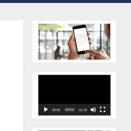
Відеопрогравач
00:00
01:18