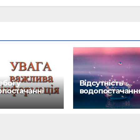
бої у
Відсутність
опостачанні
водопостачанн
6.26
27.04.26