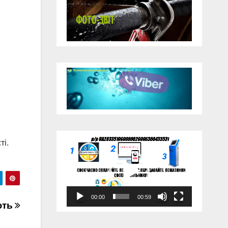
Відеопрогравач
ті.
00:00
00:59
ють