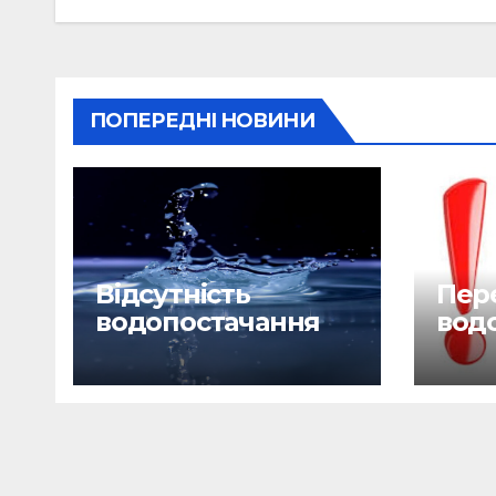
записів
ПОПЕРЕДНІ НОВИНИ
Відсутність
Пере
водопостачання
вод
29.06.26
28.0