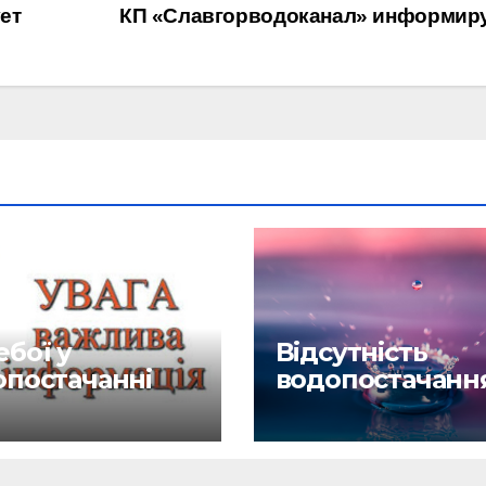
ет
КП «Славгорводоканал» информир
бої у
Відсутність
опостачанні
водопостачанн
6.26
27.04.26