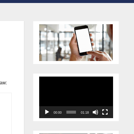
Відеопрогравач
ам:
00:00
01:18