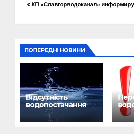
Навігація
КП «Славгорводоканал» информиру
записів
ПОПЕРЕДНІ НОВИНИ
Відсутність
Пере
водопостачання
вод
29.06.26
28.0