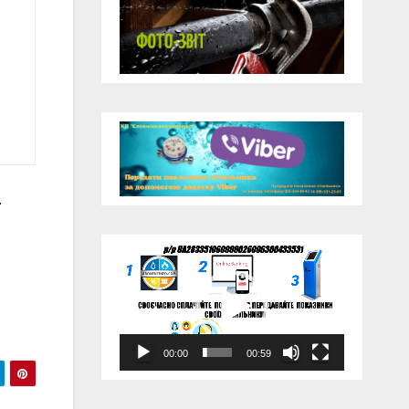
.
Відеопрогравач
00:00
00:59