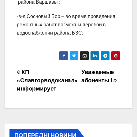
района Варшавы ;
-в-д Сосновый Бор – во время проведения
ремонтных работ возможны перебои в
водоснабжении района БЗС;
Навігація
КП
Уважаемые
«Славгорводоканал»
абоненты !
записів
информирует
ПОПЕРЕДНІ НОВИНИ