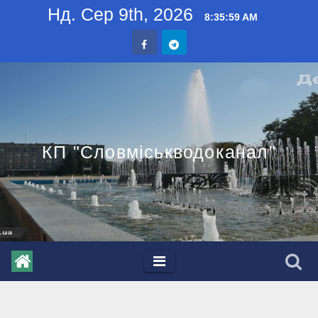
Skip
Нд. Сер 9th, 2026
8:36:00 AM
to
content
КП "Словміськводоканал"