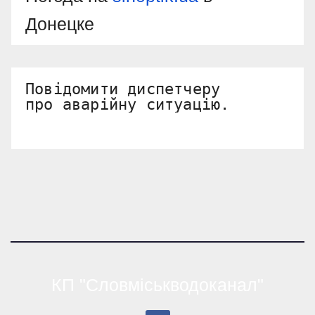
Донецке
Повідомити диспетчеру 

про аварійну ситуацію.
КП "Словміськводоканал"