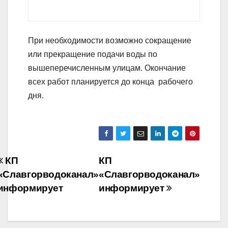
При необходимости возможно сокращение
или прекращение подачи воды по
вышеперечисленным улицам. Окончание
всех работ планируется до конца рабочего
дня.
Навігація
КП
КП
«Славгорводоканал»
«Славгорводоканал»
записів
информирует
информирует