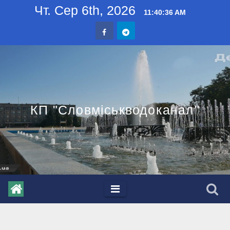
Skip
Чт. Сер 6th, 2026
11:40:37 AM
to
content
КП "Словміськводоканал"