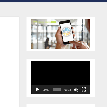
Відеопрогравач
00:00
01:18