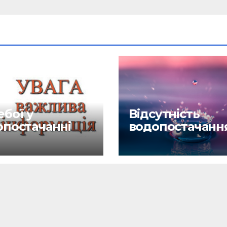
бої у
Відсутність
опостачанні
водопостачанн
6.26
27.04.26