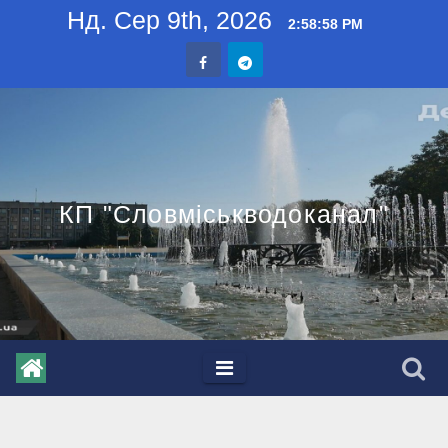
Skip
Нд. Сер 9th, 2026
2:58:59 PM
to
content
КП "Словміськводоканал"