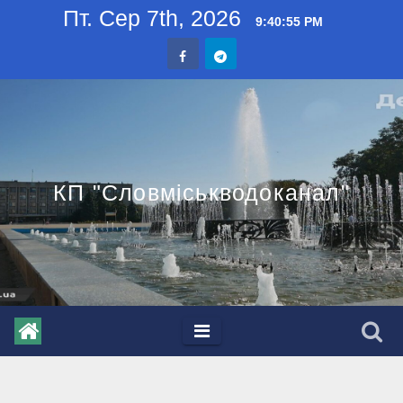
Skip
Пт. Сер 7th, 2026
9:40:56 PM
to
content
КП "Словміськводоканал"