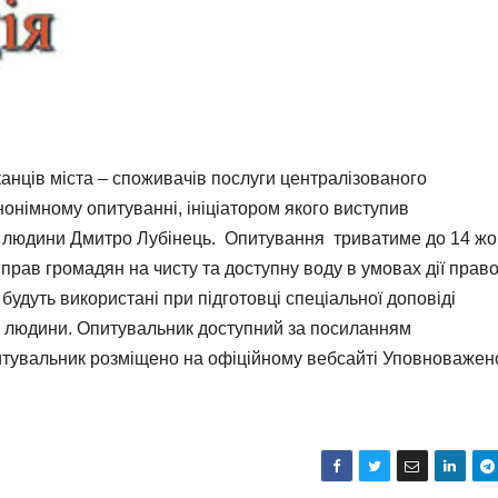
нців міста – споживачів послуги централізованого
нонімному опитуванні, ініціатором якого виступив
 людини Дмитро Лубінець. Опитування триватиме до 14 жо
прав громадян на чисту та доступну воду в умовах дії прав
будуть використані при підготовці спеціальної доповіді
в людини. Опитувальник доступний за посиланням
тувальник розміщено на офіційному вебсайті Уповноважен