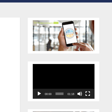
Відеопрогравач
00:00
01:18