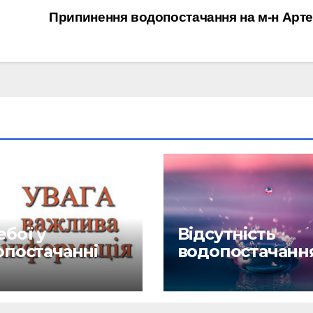
Припинення водопостачання на м-н Арт
бої у
Відсутність
опостачанні
водопостачанн
6.26
27.04.26