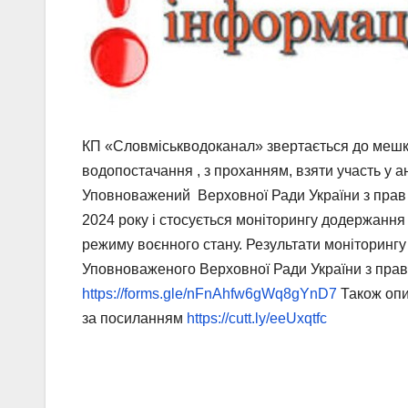
КП «Словміськводоканал» звертається до мешка
водопостачання , з проханням, взяти участь у а
Уповноважений Верховної Ради України з прав
2024 року і стосується моніторингу додержання 
режиму воєнного стану. Результати моніторингу 
Уповноваженого Верховної Ради України з пра
https://forms.gle/nFnAhfw6gWq8gYnD7
Також опи
за посиланням
https://cutt.ly/eeUxqtfc