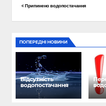
Навігація
Припинено водопостачання
записів
ПОПЕРЕДНІ НОВИНИ
Відсутність
Пере
водопостачання
вод
29.06.26
28.0