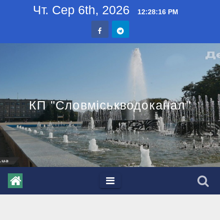
Skip
Чт. Сер 6th, 2026
12:28:17 PM
to
content
КП "Словміськводоканал"