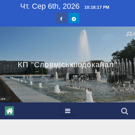
Skip
Чт. Сер 6th, 2026
10:18:18 PM
to
content
КП "Словміськводоканал"