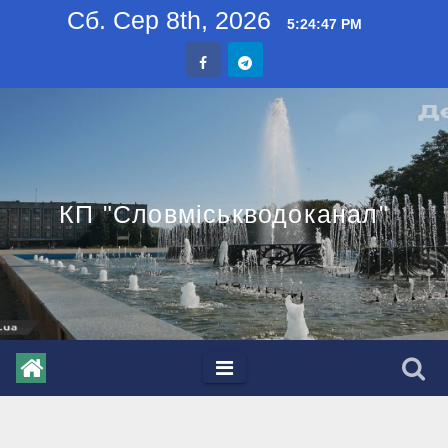
Skip
Сб. Сер 8th, 2026
5:24:48 PM
to
content
КП "Словміськводоканал"