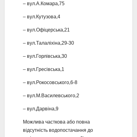
– вул.А.Комара,75
– вул.Кутузова,4
– вул.Офіцерська,21
– вул.Талаліхіна,29-30
– вул.Горлівська,30
– вул.Гресівська,1
– вул.Рокосовського,6-8
– вул.М.Василевського,2
– вул.Дарвіна,9
Можлива часткова або повна
відсутність водопостачання до