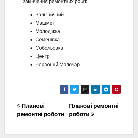
закінчення ремонтних робіт.
Залізничний
Машмет
Молодіжка
Семенівка
Собольовка
Центр
Червоний Молочар
Навігація
Планові
Планові ремонтні
ремонтні роботи
роботи
записів