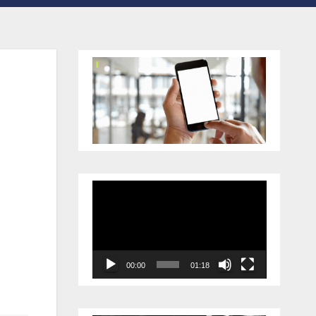
Відеопрогравач
00:00
01:18