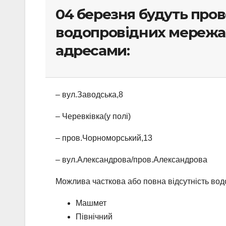
04 березня будуть про
водопровідних мережах
адресами:
– вул.Заводська,8
– Черевківка(у полі)
– пров.Чорноморський,13
– вул.Александрова/пров.Александрова
Можлива часткова або повна відсутність вод
Машмет
Північний