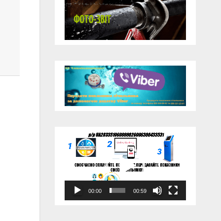
Відеопрогравач
00:00
00:59