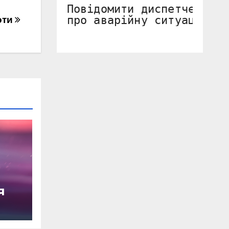
Повідомити диспетчеру 

про аварійну ситуацію.
оти
я