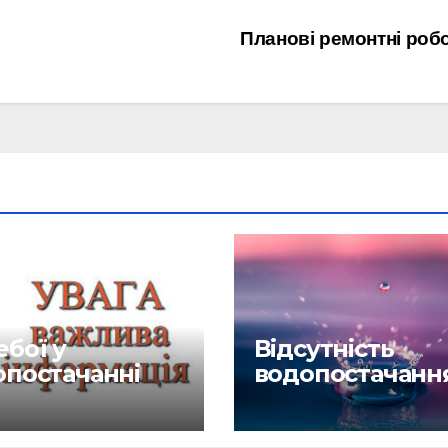
Планові ремонтні роб
бої у
Відсутність
опостачанні
водопостачанн
6.26
27.04.26