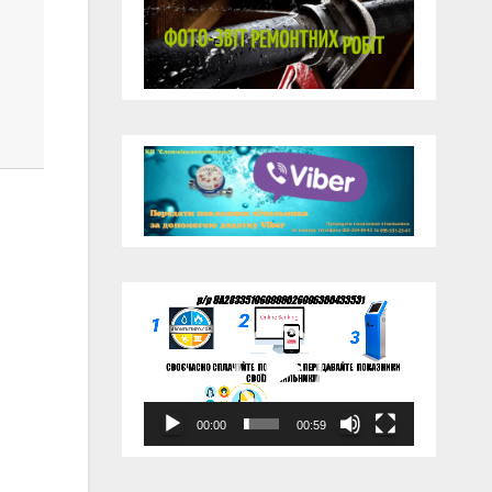
Відеопрогравач
00:00
00:59