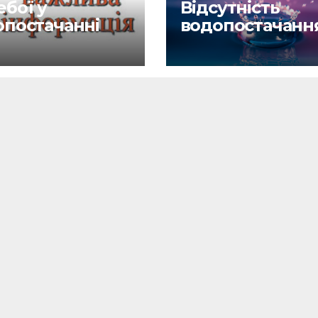
бої у
Відсутність
опостачанні
водопостачанн
6.26
27.04.26