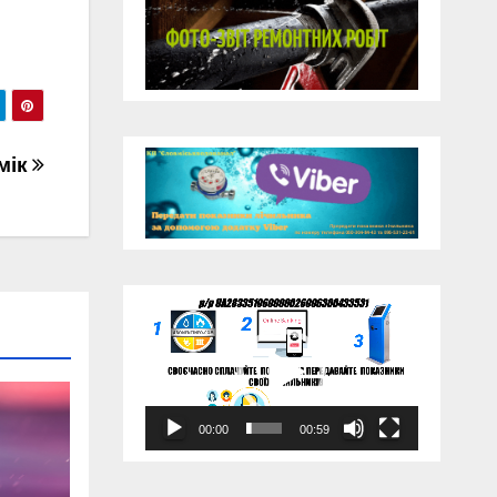
мік
Відеопрогравач
00:00
00:59