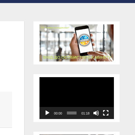
Відеопрогравач
00:00
01:18