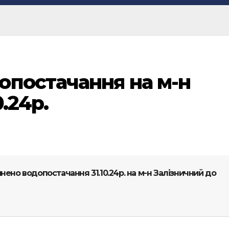
опостачання на м-н
.24р.
инено водопостачання 31.10.24р. на м-н Залізничний до