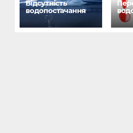
Відсутність
Пере
водопостачання
вод
29.06.26
28.0