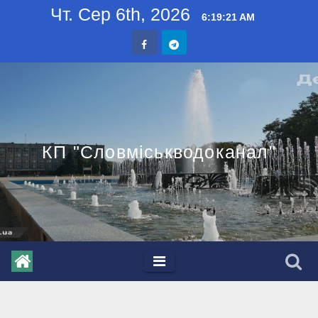
Skip
Чт. Сер 6th, 2026
6:19:22 AM
to
content
КП "Словміськводоканал"