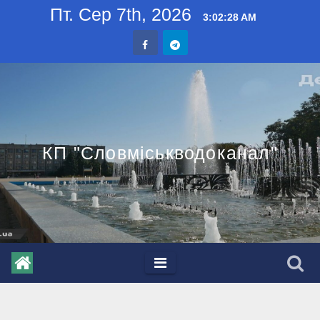
Skip
Пт. Сер 7th, 2026
3:02:29 AM
to
content
КП "Словміськводоканал"