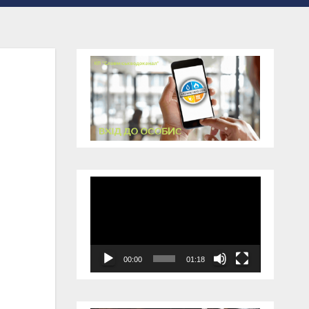
Відеопрогравач
00:00
01:18