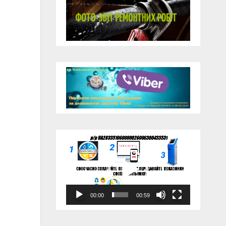
Відеопрогравач
00:00
00:59