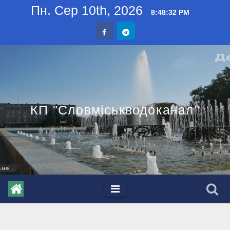
Skip
Пн. Сер 10th, 2026
8:48:33 PM
to
content
КП "Словміськводоканал"