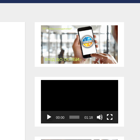
Відеопрогравач
00:00
01:18