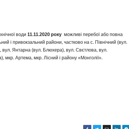
хнічної води
11
.
11
.2020 року
можливі перебої або повна
ний і привокзальний райони, частково на с. Північний (вул.
), вул. Янтарна (вул. Блюхера), вул. Свєтлова, вул.
, мкр. Артема, мкр. Лісний і району «Монголії».