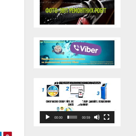
Відеопрогравач
00:00
00:59