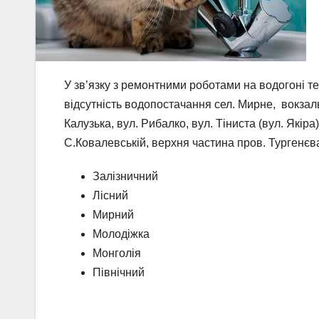
У зв’язку з ремонтними роботами на водогоні те
відсутність водопостачання сел. Мирне, вокзаль
Калузька, вул. Рибалко, вул. Тіниста (вул. Якіра
С.Ковалевській, верхня частина пров. Тургенєва)
Залізничний
Лісний
Мирний
Молодіжка
Монголія
Північний