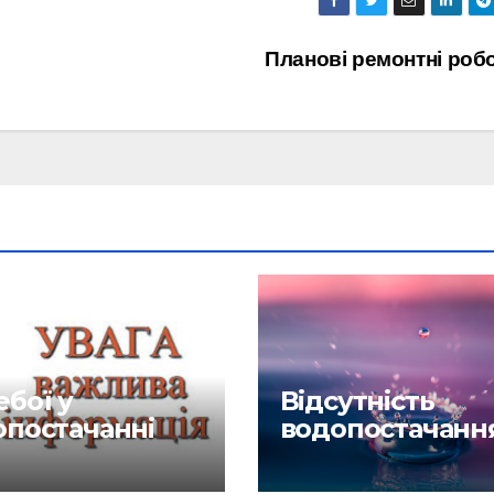
Планові ремонтні роб
бої у
Відсутність
опостачанні
водопостачанн
6.26
27.04.26