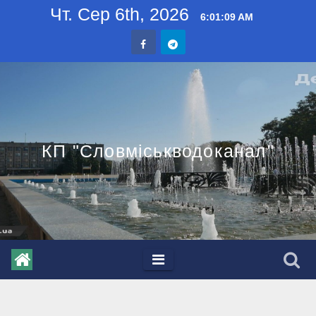
Skip
Чт. Сер 6th, 2026
6:01:09 AM
to
content
КП "Словміськводоканал"