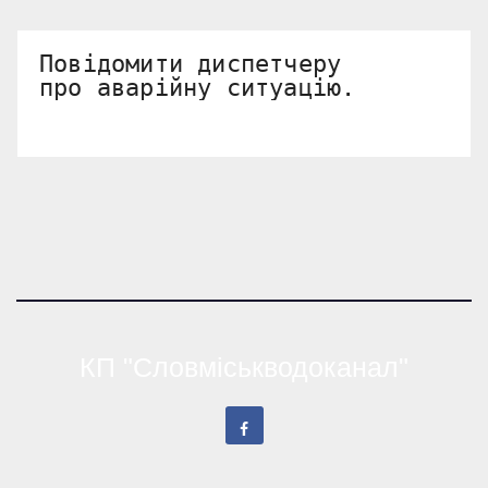
Повідомити диспетчеру 

про аварійну ситуацію.
КП "Словміськводоканал"