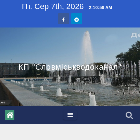
Skip
Пт. Сер 7th, 2026
2:11:00 AM
to
content
КП "Словміськводоканал"